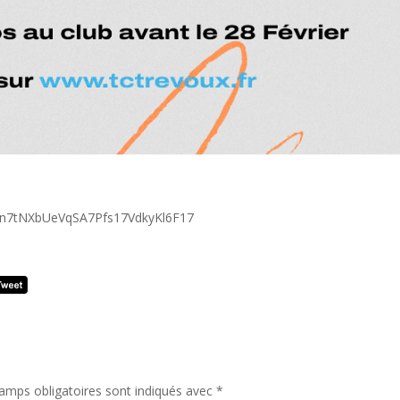
43Zn7tNXbUeVqSA7Pfs17VdkyKl6F17
amps obligatoires sont indiqués avec
*