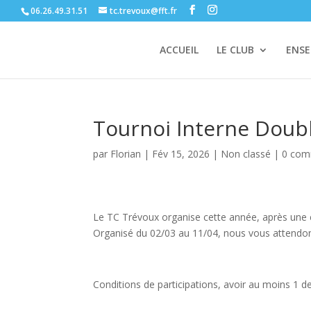
06.26.49.31.51
tc.trevoux@fft.fr
ACCUEIL
LE CLUB
ENS
Tournoi Interne Doub
par
Florian
|
Fév 15, 2026
|
Non classé
|
0 com
Le TC Trévoux organise cette année, après une é
Organisé du 02/03 au 11/04, nous vous attend
Conditions de participations, avoir au moins 1 de